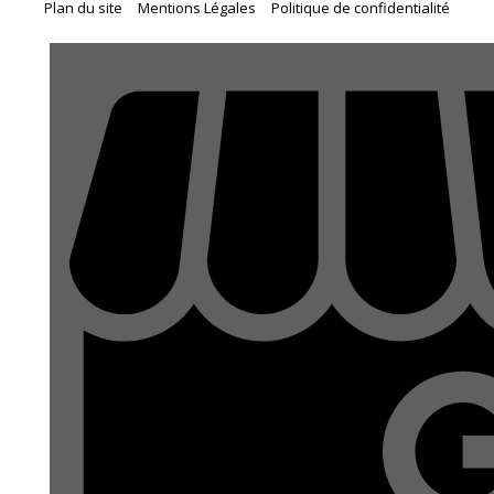
(PROCÉDURE DE CLASSEMENT OU
Plan du site
Mentions Légales
Politique de confidentialité
EXPERTISES JUDICIAIRES.
DÉCLASSEMENT D’UN BIEN DU DOMAINE
PUBLIC, CHANGEMENT D’AFFECTATION,
MAÎTRE APOLLINE LARCHER DÉFEND TANT LES
UTILISATION DU DOMAINE PUBLIC,
ENTREPRISES QUE LES ACQUÉREURS DANS LE
REDEVANCE POUR OCCUPATION)
CADRE DE LITIGES TECHNIQUES CONSÉCUTIFS AUX
TRAVAUX DE CONSTRUCTION OPPOSANT
PARTICULIERS, ENTREPRISES DU BÂTIMENT,
ARCHITECTES, ASSUREURS, CONSTRUCTEURS DE
MAISONS INDIVIDUELLES OU PROMOTEURS
(RETARDS DE LIVRAISON, MALFAÇONS, PAIEMENT
DU SOLDE D’UN CHANTIER, SINISTRES DIVERS…)