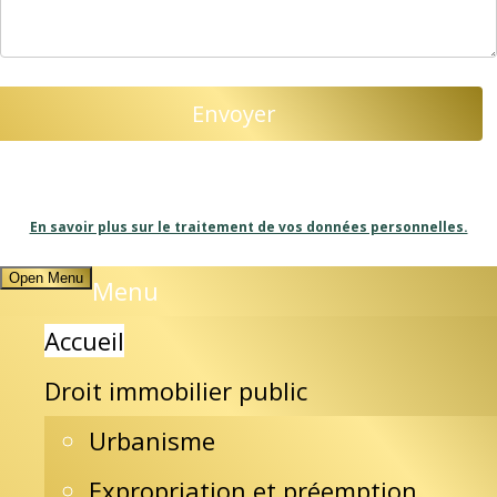
En savoir plus sur le traitement de vos données personnelles.
Open Menu
Menu
Accueil
Droit immobilier public
Urbanisme
Apolline Larcher
Expropriation et préemption
Avocat au Barreau de Grenoble (38000)